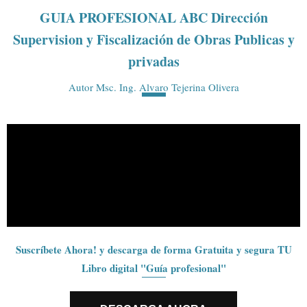
GUIA PROFESIONAL
ABC Dirección
Supervision y Fiscalización de Obras Publicas y
privadas
Autor Msc. Ing. Alvaro Tejerina Olivera
Suscríbete Ahora! y descarga de forma Gratuita y segura TU
Libro digital "Guía profesional"