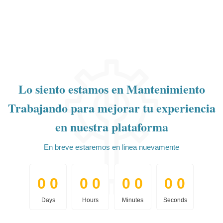
Lo siento estamos en Mantenimiento
Trabajando para mejorar tu experiencia
en nuestra plataforma
En breve estaremos en linea nuevamente
0
0
0
0
0
0
0
0
0
0
0
0
0
0
0
0
Days
Hours
Minutes
Seconds