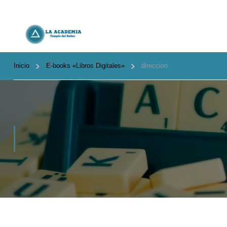
Inicio
E-books «Libros Digitales»
direccion