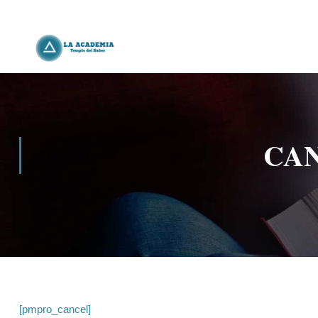
CA
[pmpro_cancel]