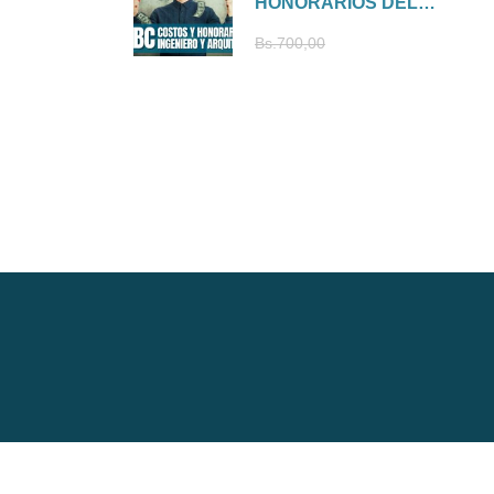
HONORARIOS DEL
INGENIERO Y
Bs.210,00
Bs.700,00
ARQUITECTO