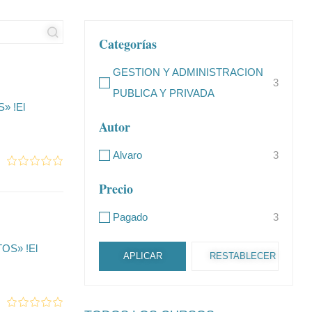
Categorías
GESTION Y ADMINISTRACION
3
PUBLICA Y PRIVADA
» !El
Autor
Alvaro
3
Precio
Pagado
3
OS» !El
APLICAR
RESTABLECER