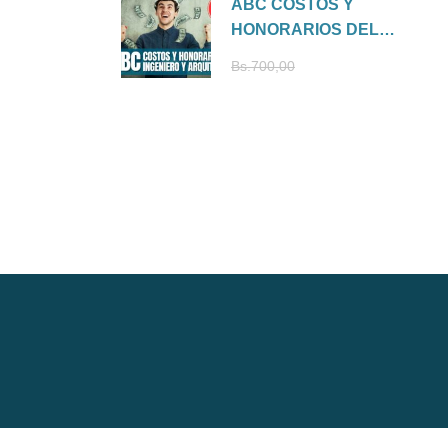
ABC COSTOS Y
HONORARIOS DEL
INGENIERO Y
Bs.210,00
Bs.700,00
ARQUITECTO