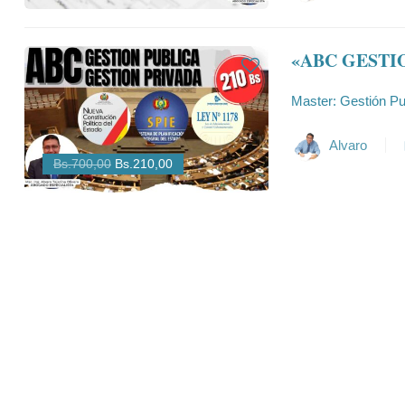
«ABC GESTI
Master: Gestión Pub
Alvaro
Bs.700,00
Bs.210,00